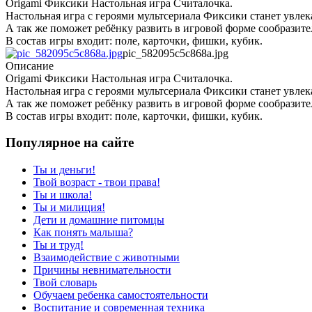
Origami Фиксики Настольная игра Считалочка.
Настольная игра с героями мультсериала Фиксики станет увл
А так же поможет ребёнку развить в игровой форме сообразител
В состав игры входит: поле, карточки, фишки, кубик.
pic_582095c5c868a.jpg
Описание
Origami Фиксики Настольная игра Считалочка.
Настольная игра с героями мультсериала Фиксики станет увл
А так же поможет ребёнку развить в игровой форме сообразител
В состав игры входит: поле, карточки, фишки, кубик.
Популярное на сайте
Ты и деньги!
Твой возраст - твои права!
Ты и школа!
Ты и милиция!
Дети и домашние питомцы
Как понять малыша?
Ты и труд!
Взаимодействие с животными
Причины невнимательности
Твой словарь
Обучаем ребенка самостоятельности
Воспитание и современная техника