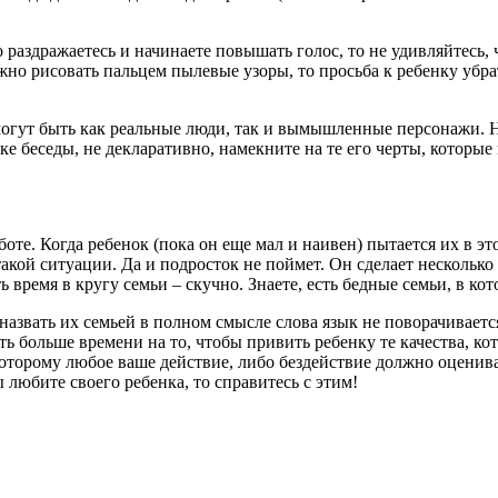
 раздражаетесь и начинаете повышать голос, то не удивляйтесь, 
жно рисовать пальцем пылевые узоры, то просьба к ребенку убрат
могут быть как реальные люди, так и вымышленные персонажи. 
дке беседы, не декларативно, намекните на те его черты, которые
те. Когда ребенок (пока он еще мал и наивен) пытается их в это
 такой ситуации. Да и подросток не поймет. Он сделает нескольк
время в кругу семьи – скучно. Знаете, есть бедные семьи, в кот
 назвать их семьей в полном смысле слова язык не поворачивает
ь больше времени на то, чтобы привить ребенку те качества, ко
оторому любое ваше действие, либо бездействие должно оцениват
любите своего ребенка, то справитесь с этим!