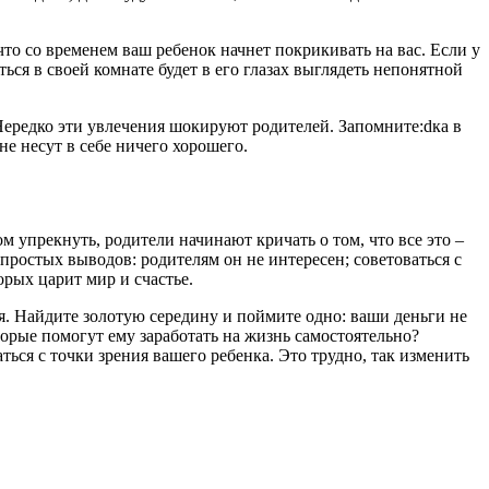
что со временем ваш ребенок начнет покрикивать на вас. Если у
ься в своей комнате будет в его глазах выглядеть непонятной
Нередко эти увлечения шокируют родителей. Запомните:dка в
 не несут в себе ничего хорошего.
м упрекнуть, родители начинают кричать о том, что все это –
о простых выводов: родителям он не интересен; советоваться с
орых царит мир и счастье.
ся. Найдите золотую середину и поймите одно: ваши деньги не
торые помогут ему заработать на жизнь самостоятельно?
ься с точки зрения вашего ребенка. Это трудно, так изменить