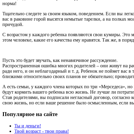
норма!
Тщательно следите за своим языком, поведением. Если вы легко
вас в раковине горой высятся немытые тарелки, а на полках мо
причудой.
С возрастом у каждого ребенка появляются свои кумиры. Это 
этом человеке, какие его качества ему нравятся. Так же, в поря
Пусть это будет звучать, как ненавязчивое рассуждение.
Распространенная ошибка многих родителей – они живут на рабо
ради него, и он неблагодарный и т. д. Ребенок не поймет вас в
близкими относительно своих планов не обязательно; проводить 
А есть семьи, у каждого члена которых по три «Мерседеса», но
будут кормить вашего ребенка всю жизнь. Не лучше ли потратит
Став родителями, вы подписали негласный договор, согласно к
свою жизнь, но если ваше решение было осмысленным, если вы 
Популярное на сайте
Ты и деньги!
Твой возраст - твои права!