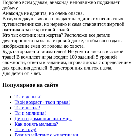
Подобно всем удавам, анаконда неподвижно поджидает
добычу.
Анаконда не ядовита, но очень опасна.
В глухих джунглях она нападает на одиноких неопытных
путешественников, но нередко и сама становится жертвой
охотников за ее красивой кожей.
Кто ты: охотник или жертва? Расположи все детали
двустороннего пазла на игровой доске, чтобы воссоздать
изображение змеи от головы до хвоста.
Будь осторожен и внимателен! Не упусти змею в высокой
траве! В комплект игры входят: 100 заданий 5 уровней
сложности, ответы к заданиям, игровая доска с определением
для хранения деталей, 8 двусторонних плиток пазла.
Для детей от 7 лет.
Популярное на сайте
Ты и деньги!
Твой возраст - твои права!
Ты и школа!
Ты и милиция!
Дети и домашние питомцы
Как понять малыша?
Ты и труд!
Взаимодействие с животными