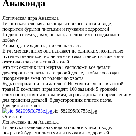
Анаконда
Логическая игра Анаконда.
Гигантская зеленая анаконда затаилась в тихой воде,
покрытой бурыми листьями и пучками водорослей.
Подобно всем удавам, анаконда неподвижно поджидает
добычу.
Анаконда не ядовита, но очень опасна.
В глухих джунглях она нападает на одиноких неопытных
путешественников, но нередко и сама становится жертвой
охотников за ее красивой кожей.
Кто ты: охотник или жертва? Расположи все детали
двустороннего пазла на игровой доске, чтобы воссоздать
изображение змеи от головы до хвоста.
Будь осторожен и внимателен! Не упусти змею в высокой
траве! В комплект игры входят: 100 заданий 5 уровней
сложности, ответы к заданиям, игровая доска с определением
для хранения деталей, 8 двусторонних плиток пазла.
Для детей от 7 лет.
pic_582095ffd753e.jpg
Описание
Логическая игра Анаконда.
Гигантская зеленая анаконда затаилась в тихой воде,
покрытой бурыми листьями и пучками водорослей.