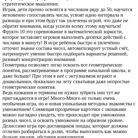
стратегическое мышление.
Играя, дети прочно освоятся в числовом ряду до 50, научатся
мгновенно сопоставлять числа, усвоят идею интервала и
разницы и при этом будут так увлечены игрой, что даже не
обратят внимания, когда успели всему этому научиться!
Фрукто 10 это соревнование в математической зоркости,
которое заставляет игроков выполнять десятки действий с
числами в минуту! В игре ребёнок быстро и увлечённо
отточит знание состава чисел, автоматизирует устный счёт,
натренирует умение быстро подбирать варианты решений,
разовьёт концентрацию внимания.
Геометрика позволяет легко освоить все геометрические
понятия, рассматриваемые в программе начальной школы, и
даже больше! При этом в неё с энтузиазмом играют и
дошкольники, буквально на лету схватывая даже непростые
геометрические понятия.
Ведь названия и термины не нужно зубрить они тут же
пригождаются в игре! Много-Много не только очень
необычная игра, но и новая уникальная методика знакомства с
умножением! Совмещая прозрачные карточки с окошками
можно наглядно увидеть, что происходит при умножении
разных чисел, и освоить умножение на образном уровне.
Делиссимо игра про доставщиков пиццы, которые должны
отлично разбираться в долях, чтобы выполнить как можно
больше заказов, обставив конкурентов.