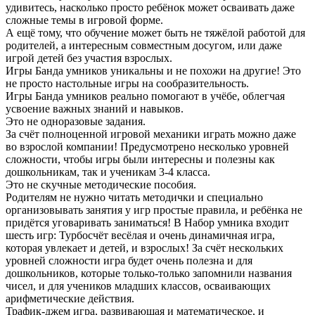
удивитесь, насколько просто ребёнок может осваивать даже
сложные темы в игровой форме.
А ещё тому, что обучение может быть не тяжёлой работой для
родителей, а интересным совместным досугом, или даже
игрой детей без участия взрослых.
Игры Банда умников уникальны и не похожи на другие! Это
не просто настольные игры на сообразительность.
Игры Банда умников реально помогают в учёбе, облегчая
усвоение важных знаний и навыков.
Это не одноразовые задания.
За счёт полноценной игровой механики играть можно даже
во взрослой компании! Предусмотрено несколько уровней
сложности, чтобы игры были интересны и полезны как
дошкольникам, так и ученикам 3-4 класса.
Это не скучные методические пособия.
Родителям не нужно читать методички и специально
организовывать занятия у игр простые правила, и ребёнка не
придётся уговаривать заниматься! В Набор умника входит
шесть игр: Турбосчёт весёлая и очень динамичная игра,
которая увлекает и детей, и взрослых! За счёт нескольких
уровней сложности игра будет очень полезна и для
дошкольников, которые только-только запомнили названия
чисел, и для учеников младших классов, осваивающих
арифметические действия.
Трафик-джем игра, развивающая и математическое, и