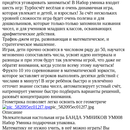
придётся уговаривать заниматься! В Набор умника входит
шесть игр: Турбосчёт весёлая и очень динамичная игра,
которая увлекает и детей, и взрослых! За счёт нескольких
уровней сложности игра будет очень полезна и для
дошкольников, которые только-только запомнили названия
чисел, и для учеников младших классов, осваивающих
арифметические действия.
Трафик-джем игра, развивающая и математическое, и
стратегическое мышление.
Играя, дети прочно освоятся в числовом ряду до 50, научатся
мгновенно сопоставлять числа, усвоят идею интервала и
разницы и при этом будут так увлечены игрой, что даже не
обратят внимания, когда успели всему этому научиться!
Фрукто 10 это соревнование в математической зоркости,
которое заставляет игроков выполнять десятки действий с
числами в минуту! В игре ребёнок быстро и увлечённо
отточит знание состава чисел, автоматизирует устный счёт,
натренирует умение быстро подбирать варианты решений,
разовьёт концентрацию внимания.
Геометрика позволяет легко освоить все геометриче
pic_582095ec012f7.jpg
Описание
Увлекательная настольная игра БАНДА УМНИКОВ УМ008
Набор Умника подарочная упаковка.
Математику не нужно учить, в неё можно играть! Вы