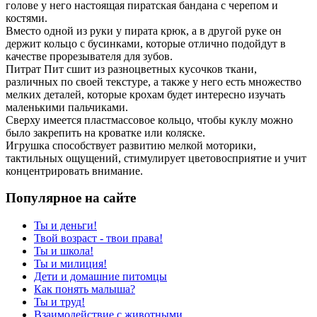
голове у него настоящая пиратская бандана с черепом и
костями.
Вместо одной из руки у пирата крюк, а в другой руке он
держит кольцо с бусинками, которые отлично подойдут в
качестве прорезывателя для зубов.
Питрат Пит сшит из разноцветных кусочков ткани,
различных по своей текстуре, а также у него есть множество
мелких деталей, которые крохам будет интересно изучать
маленькими пальчиками.
Сверху имеется пластмассовое кольцо, чтобы куклу можно
было закрепить на кроватке или коляске.
Игрушка способствует развитию мелкой моторики,
тактильных ощущений, стимулирует цветовосприятие и учит
концентрировать внимание.
Популярное на сайте
Ты и деньги!
Твой возраст - твои права!
Ты и школа!
Ты и милиция!
Дети и домашние питомцы
Как понять малыша?
Ты и труд!
Взаимодействие с животными