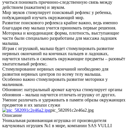
учиться понимать причинно-следственную связь между
действием (нажатием) и звуком.
Мир звуков стимулирует поисковый рефлекс у ребенка,
побуждающий изучать окружающий мир.
Развитие поискового рефлекса крайне важно, ведь именно
благодаря ему малыш учится принимать первые решения.
Моторика и координация: форма, плотность, выступающие
части были специально разработаны для массажа ладошек
малыша.
Играя с игрушкой, малыш будет стимулировать развитие
нервных окончаний на кончиках пальцев и ладошках,
научится хватать и сжимать окружающие предметы – разовьёт
хватательный рефлекс.
Стимулирование нервных окончаний необходимо для
развития нервных центров по всему телу малыша.
Особенно важно стимулировать развитие моторики у
мальчиков.
Обоняние: натуральный аромат каучука стимулирует органы
обоняния – малыш научится отличать игрушку от других.
Умение различать и удерживать в памяти образы окружающих
предметов и их запахи служи
pic_582091c2e46a2.jpg
Описание
Уникальная развивающая игрушка от производителя
каучуковых игрушек №1 в мире, компании SAS VULLI