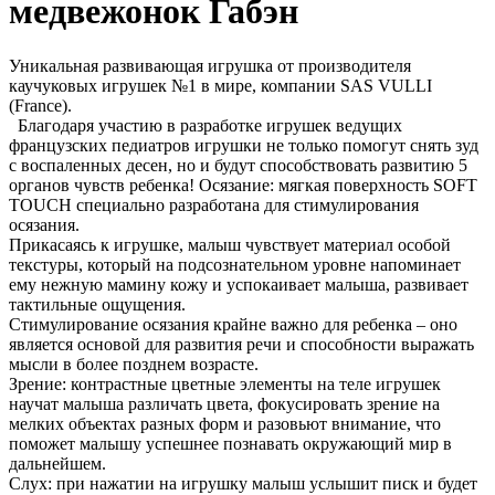
медвежонок Габэн
Уникальная развивающая игрушка от производителя
каучуковых игрушек №1 в мире, компании SAS VULLI
(France).
Благодаря участию в разработке игрушек ведущих
французских педиатров игрушки не только помогут снять зуд
с воспаленных десен, но и будут способствовать развитию 5
органов чувств ребенка! Осязание: мягкая поверхность SOFT
TOUCH специально разработана для стимулирования
осязания.
Прикасаясь к игрушке, малыш чувствует материал особой
текстуры, который на подсознательном уровне напоминает
ему нежную мамину кожу и успокаивает малыша, развивает
тактильные ощущения.
Стимулирование осязания крайне важно для ребенка – оно
является основой для развития речи и способности выражать
мысли в более позднем возрасте.
Зрение: контрастные цветные элементы на теле игрушек
научат малыша различать цвета, фокусировать зрение на
мелких объектах разных форм и разовьют внимание, что
поможет малышу успешнее познавать окружающий мир в
дальнейшем.
Слух: при нажатии на игрушку малыш услышит писк и будет