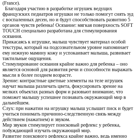
(France).
Благодаря участию в разработке игрушек ведущих
французских педиатров игрушки не только помогут снять зуд
с воспаленных десен, но и будут способствовать развитию 5
органов чувств ребенка! Осязание: мягкая поверхность SOFT
TOUCH специально разработана для стимулирования
осязания.
Прикасаясь к игрушке, малыш чувствует материал особой
текстуры, который на подсознательном уровне напоминает
ему нежную мамину кожу и успокаивает малыша, развивает
тактильные ощущения.
Стимулирование осязания крайне важно для ребенка – оно
является основой для развития речи и способности выражать
мысли в более позднем возрасте.
Зрение: контрастные цветные элементы на теле игрушек
научат малыша различать цвета, фокусировать зрение на
мелких объектах разных форм и разовьют внимание, что
поможет малышу успешнее познавать окружающий мир в
дальнейшем.
Слух: при нажатии на игрушку малыш услышит писк и будет
учиться понимать причинно-следственную связь между
действием (нажатием) и звуком.
Мир звуков стимулирует поисковый рефлекс у ребенка,
побуждающий изучать окружающий мир.
Развитие поискового рефлекса крайне важно, ведь именно