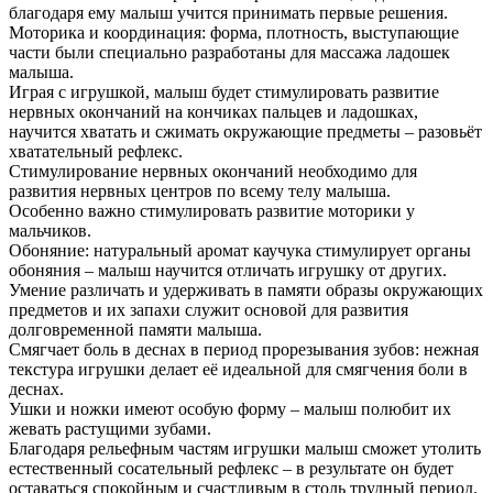
благодаря ему малыш учится принимать первые решения.
Моторика и координация: форма, плотность, выступающие
части были специально разработаны для массажа ладошек
малыша.
Играя с игрушкой, малыш будет стимулировать развитие
нервных окончаний на кончиках пальцев и ладошках,
научится хватать и сжимать окружающие предметы – разовьёт
хватательный рефлекс.
Стимулирование нервных окончаний необходимо для
развития нервных центров по всему телу малыша.
Особенно важно стимулировать развитие моторики у
мальчиков.
Обоняние: натуральный аромат каучука стимулирует органы
обоняния – малыш научится отличать игрушку от других.
Умение различать и удерживать в памяти образы окружающих
предметов и их запахи служит основой для развития
долговременной памяти малыша.
Смягчает боль в деснах в период прорезывания зубов: нежная
текстура игрушки делает её идеальной для смягчения боли в
деснах.
Ушки и ножки имеют особую форму – малыш полюбит их
жевать растущими зубами.
Благодаря рельефным частям игрушки малыш сможет утолить
естественный сосательный рефлекс – в результате он будет
оставаться спокойным и счастливым в столь трудный период.