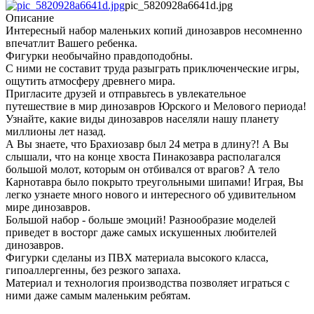
pic_5820928a6641d.jpg
Описание
Интересный набор маленьких копий динозавров несомненно
впечатлит Вашего ребенка.
Фигурки необычайно правдоподобны.
С ними не составит труда разыграть приключенческие игры,
ощутить атмосферу древнего мира.
Пригласите друзей и отправьтесь в увлекательное
путешествие в мир динозавров Юрского и Мелового периода!
Узнайте, какие виды динозавров населяли нашу планету
миллионы лет назад.
А Вы знаете, что Брахиозавр был 24 метра в длину?! А Вы
слышали, что на конце хвоста Пинакозавра располагался
большой молот, которым он отбивался от врагов? А тело
Карнотавра было покрыто треугольными шипами! Играя, Вы
легко узнаете много нового и интересного об удивительном
мире динозавров.
Большой набор - больше эмоций! Разнообразие моделей
приведет в восторг даже самых искушенных любителей
динозавров.
Фигурки сделаны из ПВХ материала высокого класса,
гипоаллергенны, без резкого запаха.
Материал и технология производства позволяет играться с
ними даже самым маленьким ребятам.