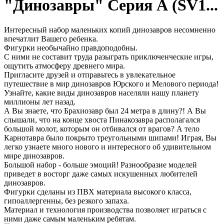
"Динозавры" Серия А (SV1...
Интересный набор маленьких копий динозавров несомненно
впечатлит Вашего ребенка.
Фигурки необычайно правдоподобны.
С ними не составит труда разыграть приключенческие игры,
ощутить атмосферу древнего мира.
Пригласите друзей и отправьтесь в увлекательное
путешествие в мир динозавров Юрского и Мелового периода!
Узнайте, какие виды динозавров населяли нашу планету
миллионы лет назад.
А Вы знаете, что Брахиозавр был 24 метра в длину?! А Вы
слышали, что на конце хвоста Пинакозавра располагался
большой молот, которым он отбивался от врагов? А тело
Карнотавра было покрыто треугольными шипами! Играя, Вы
легко узнаете много нового и интересного об удивительном
мире динозавров.
Большой набор - больше эмоций! Разнообразие моделей
приведет в восторг даже самых искушенных любителей
динозавров.
Фигурки сделаны из ПВХ материала высокого класса,
гипоаллергенны, без резкого запаха.
Материал и технология производства позволяет играться с
ними даже самым маленьким ребятам.