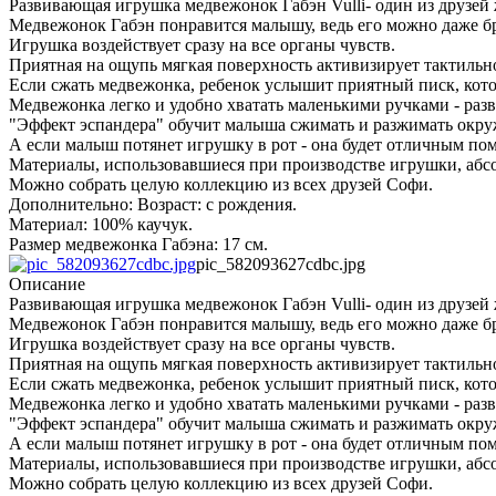
Развивающая игрушка медвежонок Габэн Vulli- один из друзей
Медвежонок Габэн понравится малышу, ведь его можно даже бра
Игрушка воздействует сразу на все органы чувств.
Приятная на ощупь мягкая поверхность активизирует тактильн
Если сжать медвежонка, ребенок услышит приятный писк, кото
Медвежонка легко и удобно хватать маленькими ручками - разв
"Эффект эспандера" обучит малыша сжимать и разжимать окр
А если малыш потянет игрушку в рот - она будет отличным п
Материалы, использовавшиеся при производстве игрушки, абс
Можно собрать целую коллекцию из всех друзей Софи.
Дополнительно: Возраст: с рождения.
Материал: 100% каучук.
Размер медвежонка Габэна: 17 см.
pic_582093627cdbc.jpg
Описание
Развивающая игрушка медвежонок Габэн Vulli- один из друзей
Медвежонок Габэн понравится малышу, ведь его можно даже бра
Игрушка воздействует сразу на все органы чувств.
Приятная на ощупь мягкая поверхность активизирует тактильн
Если сжать медвежонка, ребенок услышит приятный писк, кото
Медвежонка легко и удобно хватать маленькими ручками - разв
"Эффект эспандера" обучит малыша сжимать и разжимать окр
А если малыш потянет игрушку в рот - она будет отличным п
Материалы, использовавшиеся при производстве игрушки, абс
Можно собрать целую коллекцию из всех друзей Софи.