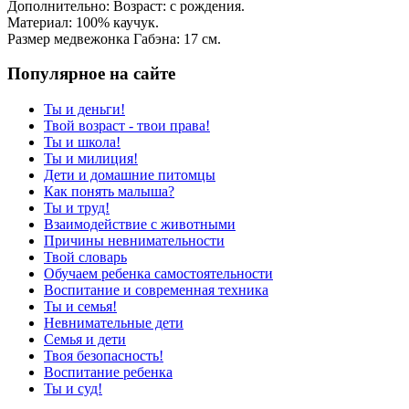
Дополнительно: Возраст: с рождения.
Материал: 100% каучук.
Размер медвежонка Габэна: 17 см.
Популярное на сайте
Ты и деньги!
Твой возраст - твои права!
Ты и школа!
Ты и милиция!
Дети и домашние питомцы
Как понять малыша?
Ты и труд!
Взаимодействие с животными
Причины невнимательности
Твой словарь
Обучаем ребенка самостоятельности
Воспитание и современная техника
Ты и семья!
Невнимательные дети
Семья и дети
Твоя безопасность!
Воспитание ребенка
Ты и суд!