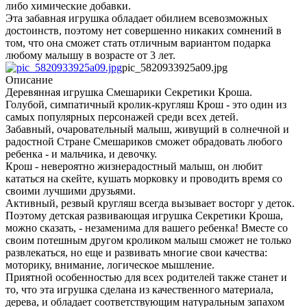
либо химические добавки.
Эта забавная игрушка обладает обилием всевозможных
достоинств, поэтому нет совершенно никаких сомнений в
том, что она сможет стать отличным вариантом подарка
любому малышу в возрасте от 3 лет.
pic_5820933925a09.jpg
Описание
Деревянная игрушка Смешарики Секретики Кроша.
Голубой, симпатичный кролик-кругляш Крош - это один из
самых популярных персонажей среди всех детей.
Забавный, очаровательный малыш, живущий в солнечной и
радостной Стране Смешариков сможет обрадовать любого
ребенка - и мальчика, и девочку.
Крош - невероятно жизнерадостный малыш, он любит
кататься на скейте, кушать морковку и проводить время со
своими лучшими друзьями.
Активный, резвый кругляш всегда вызывает восторг у деток.
Поэтому детская развивающая игрушка Секретики Кроша,
можно сказать, - незаменима для вашего ребенка! Вместе со
своим потешным другом кроликом малыш сможет не только
развлекаться, но еще и развивать многие свои качества:
моторику, внимание, логическое мышление.
Приятной особенностью для всех родителей также станет и
то, что эта игрушка сделана из качественного материала,
дерева, и обладает соответствующим натуральным запахом