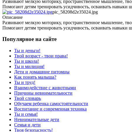
Развивают мелкую моторику, пространственное мышление, тво
Помогают детям тренировать усидчивость, осваивать навыки ш
pic_58208d2e35024.jpg
Описание
Развивают мелкую моторику, пространственное мышление, тво
Помогают детям тренировать усидчивость, осваивать навыки ш
Популярное на сайте
Ты и деньги!
Твой возраст - твои права!
Ты и школа!
Ты и милиция!
Дети и домашние питомцы
Как понять малыша?
Ты и труд!
Взаимодействие с животными
Причины невнимательности
Твой словарь
Обучаем ребенка самостоятельности
Воспитание и современная техника
Ты и семья!
Невнимательные дети
Семья и дети
Твоя безопасность!