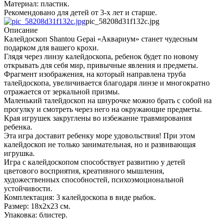
Материал: пластик.
Рекомендовано для детей от 3-х лет и старше.
pic_58208d31f132c.jpg
Описание
Калейдоскоп Shantou Gepai «Аквариум» станет чудесным
подарком для вашего крохи.
Глядя через линзу калейдоскопа, ребенок будет по новому
открывать для себя мир, привычные явления и предметы.
Фрагмент изображения, на который направлена труба
талейдоскопа, увеличивается благодаря линзе и многократно
отражается от зеркальной призмы.
Маленький талейдоскоп на шнурочке можно брать с собой на
прогулку и смотреть через него на окружающие предметы.
Края игрушек закруглены во избежание травмирования
ребенка.
Эта игра доставит ребенку море удовольствия! При этом
калейдоскоп не только занимательная, но и развивающая
игрушка.
Игра с калейдоскопом способствует развитию у детей
цветового восприятия, креативного мышления,
художественных способностей, психоэмоциональной
устойчивости.
Комплектация: 3 калейдоскопа в виде рыбок.
Размер: 18x2x23 см.
Упаковка: блистер.