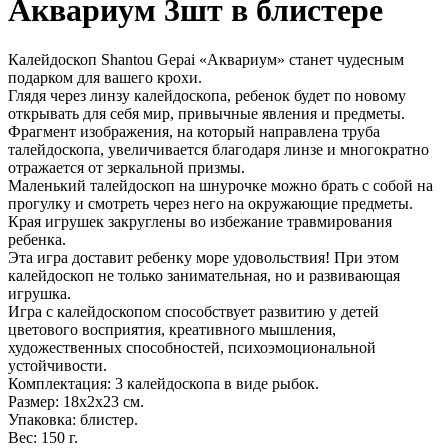
Аквариум 3шт в блистере
Калейдоскоп Shantou Gepai «Аквариум» станет чудесным
подарком для вашего крохи.
Глядя через линзу калейдоскопа, ребенок будет по новому
открывать для себя мир, привычные явления и предметы.
Фрагмент изображения, на который направлена труба
талейдоскопа, увеличивается благодаря линзе и многократно
отражается от зеркальной призмы.
Маленький талейдоскоп на шнурочке можно брать с собой на
прогулку и смотреть через него на окружающие предметы.
Края игрушек закруглены во избежание травмирования
ребенка.
Эта игра доставит ребенку море удовольствия! При этом
калейдоскоп не только занимательная, но и развивающая
игрушка.
Игра с калейдоскопом способствует развитию у детей
цветового восприятия, креативного мышления,
художественных способностей, психоэмоциональной
устойчивости.
Комплектация: 3 калейдоскопа в виде рыбок.
Размер: 18x2x23 см.
Упаковка: блистер.
Вес: 150 г.