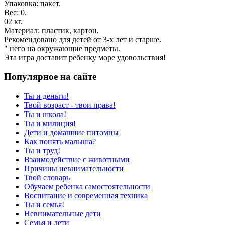
Упаковка: пакет.
Вес: 0.
02 кг.
Материал: пластик, картон.
Рекомендовано для детей от 3-х лет и старше.
" него на окружающие предметы.
Эта игра доставит ребенку море удовольствия!
Популярное на сайте
Ты и деньги!
Твой возраст - твои права!
Ты и школа!
Ты и милиция!
Дети и домашние питомцы
Как понять малыша?
Ты и труд!
Взаимодействие с животными
Причины невнимательности
Твой словарь
Обучаем ребенка самостоятельности
Воспитание и современная техника
Ты и семья!
Невнимательные дети
Семья и дети