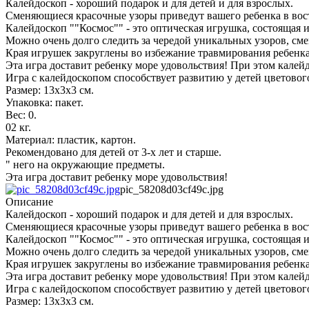
Калейдоскоп - хороший подарок и для детей и для взрослых.
Сменяющиеся красочные узоры приведут вашего ребенка в вост
Калейдоскоп ""Космос"" - это оптическая игрушка, состоящая 
Можно очень долго следить за чередой уникальных узоров, см
Края игрушек закруглены во избежание травмирования ребенка
Эта игра доставит ребенку море удовольствия! При этом калей
Игра с калейдоскопом способствует развитию у детей цветово
Размер: 13x3x3 см.
Упаковка: пакет.
Вес: 0.
02 кг.
Материал: пластик, картон.
Рекомендовано для детей от 3-х лет и старше.
" него на окружающие предметы.
Эта игра доставит ребенку море удовольствия!
pic_58208d03cf49c.jpg
Описание
Калейдоскоп - хороший подарок и для детей и для взрослых.
Сменяющиеся красочные узоры приведут вашего ребенка в вост
Калейдоскоп ""Космос"" - это оптическая игрушка, состоящая 
Можно очень долго следить за чередой уникальных узоров, см
Края игрушек закруглены во избежание травмирования ребенка
Эта игра доставит ребенку море удовольствия! При этом калей
Игра с калейдоскопом способствует развитию у детей цветово
Размер: 13x3x3 см.