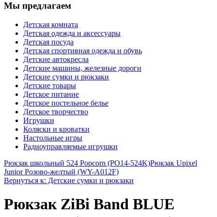
Мы предлагаем
Детская комната
Детская одежда и аксессуары
Детская посуда
Детская спортивная одежда и обувь
Детские автокресла
Детские машины, железные дороги
Детские сумки и рюкзаки
Детские товары
Детское питание
Детское постельное белье
Детское творчество
Игрушки
Коляски и кроватки
Настольные игры
Радиоуправляемые игрушки
Рюкзак школьный 524 Popcorn (PO14-524K)
Рюкзак Upixel
Junior Розово-желтый (WY-A012F)
Вернуться к: Детские сумки и рюкзаки
Рюкзак ZiBi Band BLUE