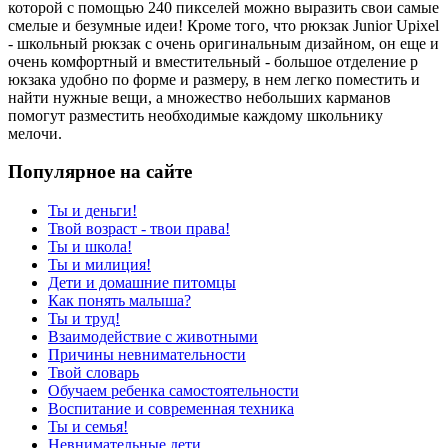
которой с помощью 240 пикселей можно выразить свои самые
смелые и безумные идеи! Кроме того, что рюкзак Junior Upixel
- школьный рюкзак с очень оригинальным дизайном, он еще и
очень комфортный и вместительный - большое отделение р
юкзака удобно по форме и размеру, в нем легко поместить и
найти нужные вещи, а множество небольших карманов
помогут разместить необходимые каждому школьнику
мелочи.
Популярное на сайте
Ты и деньги!
Твой возраст - твои права!
Ты и школа!
Ты и милиция!
Дети и домашние питомцы
Как понять малыша?
Ты и труд!
Взаимодействие с животными
Причины невнимательности
Твой словарь
Обучаем ребенка самостоятельности
Воспитание и современная техника
Ты и семья!
Невнимательные дети