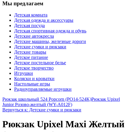
Мы предлагаем
Детская комната
Детская одежда и аксессуары
Детская посуда
Детская спортивная одежда и обувь
Детские автокресла
Детские машины, железные дороги
Детские сумки и рюкзаки
Детские товары
Детское питание
Детское постельное белье
Детское творчество
Игрушки
Коляски и кроватки
Настольные игры
Радиоуправляемые игрушки
Рюкзак школьный 524 Popcorn (PO14-524K)
Рюкзак Upixel
Junior Розово-желтый (WY-A012F)
Вернуться к: Детские сумки и рюкзаки
Рюкзак Upixel Maxi Желтый