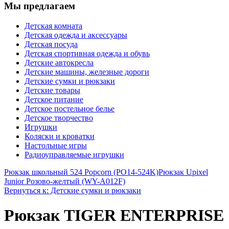
Мы предлагаем
Детская комната
Детская одежда и аксессуары
Детская посуда
Детская спортивная одежда и обувь
Детские автокресла
Детские машины, железные дороги
Детские сумки и рюкзаки
Детские товары
Детское питание
Детское постельное белье
Детское творчество
Игрушки
Коляски и кроватки
Настольные игры
Радиоуправляемые игрушки
Рюкзак школьный 524 Popcorn (PO14-524K)
Рюкзак Upixel
Junior Розово-желтый (WY-A012F)
Вернуться к: Детские сумки и рюкзаки
Рюкзак TIGER ENTERPRISE