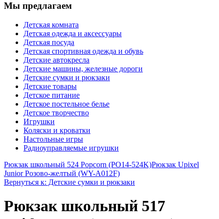
Мы предлагаем
Детская комната
Детская одежда и аксессуары
Детская посуда
Детская спортивная одежда и обувь
Детские автокресла
Детские машины, железные дороги
Детские сумки и рюкзаки
Детские товары
Детское питание
Детское постельное белье
Детское творчество
Игрушки
Коляски и кроватки
Настольные игры
Радиоуправляемые игрушки
Рюкзак школьный 524 Popcorn (PO14-524K)
Рюкзак Upixel
Junior Розово-желтый (WY-A012F)
Вернуться к: Детские сумки и рюкзаки
Рюкзак школьный 517