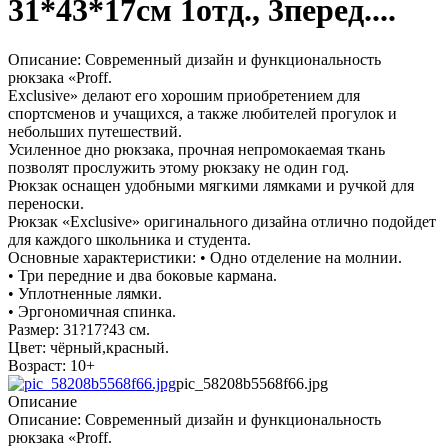
31*43*17см 1отд., 3перед....
Описание: Современный дизайн и функциональность
рюкзака «Proff.
Exclusive» делают его хорошим приобретением для
спортсменов и учащихся, а также любителей прогулок и
небольших путешествий.
Усиленное дно рюкзака, прочная непромокаемая ткань
позволят прослужить этому рюкзаку не один год.
Рюкзак оснащен удобными мягкими лямками и ручкой для
переноски.
Рюкзак «Exclusive» оригинального дизайна отлично подойдет
для каждого школьника и студента.
Основные характеристики: • Одно отделение на молнии.
• Три передние и два боковые кармана.
• Уплотненные лямки.
• Эргономичная спинка.
Размер: 31?17?43 см.
Цвет: чёрный,красный.
Возраст: 10+
pic_58208b5568f66.jpg
Описание
Описание: Современный дизайн и функциональность
рюкзака «Proff.