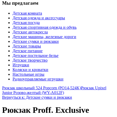
Мы предлагаем
Детская комната
Детская одежда и аксессуары
Детская посуда
Детская спортивная одежда и обувь
Детские автокресла
Детские машины, железные дороги
Детские сумки и рюкзаки
Детские товары
Детское питание
Детское постельное белье
Детское творчество
Игрушки
Коляски и кроватки
Настольные игры
Радиоуправляемые игрушки
Рюкзак школьный 524 Popcorn (PO14-524K)
Рюкзак Upixel
Junior Розово-желтый (WY-A012F)
Вернуться к: Детские сумки и рюкзаки
Рюкзак Proff. Exclusive