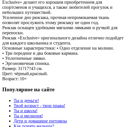
Exclusive» делают его хорошим приобретением для
спортсменов и учащихся, а также любителей прогулок и
небольших путешествий.
Усиленное дно рюкзака, прочная непромокаемая ткань
позволят прослужить этому рюкзаку не один год.
Рюкзак оснащен удобными мягкими лямками и ручкой для
переноски.
Рюкзак «Exclusive» оригинального дизайна отлично подойдет
для каждого школьника и студента.
Основные характеристики: • Одно отделение на молнии.
• Три передние и два боковые кармана.
• Уплотненные лямки.
• Эргономичная спинка.
Размер: 31?17?43 см.
Цвет: чёрный,красный.
Возраст: 10+
Популярное на сайте
Ты и деньги!
Твой возраст - твои права!
Ты и школа!
Ты и милиция!
Дети и домашние питомцы
Как понять малыша?