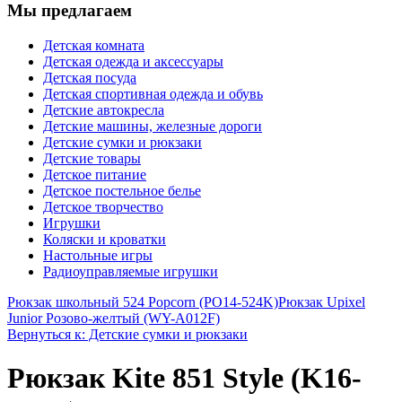
Мы предлагаем
Детская комната
Детская одежда и аксессуары
Детская посуда
Детская спортивная одежда и обувь
Детские автокресла
Детские машины, железные дороги
Детские сумки и рюкзаки
Детские товары
Детское питание
Детское постельное белье
Детское творчество
Игрушки
Коляски и кроватки
Настольные игры
Радиоуправляемые игрушки
Рюкзак школьный 524 Popcorn (PO14-524K)
Рюкзак Upixel
Junior Розово-желтый (WY-A012F)
Вернуться к: Детские сумки и рюкзаки
Рюкзак Kite 851 Style (K16-