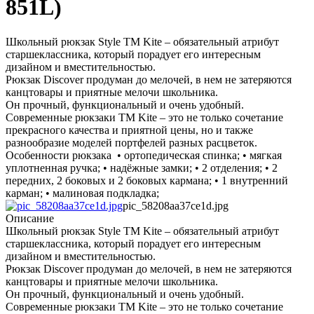
851L)
Школьный рюкзак Style ТМ Kite – обязательный атрибут
старшеклассника, который порадует его интересным
дизайном и вместительностью.
Рюкзак Discover продуман до мелочей, в нем не затеряются
канцтовары и приятные мелочи школьника.
Он прочный, функциональный и очень удобный.
Современные рюкзаки ТМ Kite – это не только сочетание
прекрасного качества и приятной цены, но и также
разнообразие моделей портфелей разных расцветок.
Особенности рюкзака • ортопедическая спинка; • мягкая
уплотненная ручка; • надёжные замки; • 2 отделения; • 2
передних, 2 боковых и 2 боковых кармана; • 1 внутренний
карман; • малиновая подкладка;
pic_58208aa37ce1d.jpg
Описание
Школьный рюкзак Style ТМ Kite – обязательный атрибут
старшеклассника, который порадует его интересным
дизайном и вместительностью.
Рюкзак Discover продуман до мелочей, в нем не затеряются
канцтовары и приятные мелочи школьника.
Он прочный, функциональный и очень удобный.
Современные рюкзаки ТМ Kite – это не только сочетание