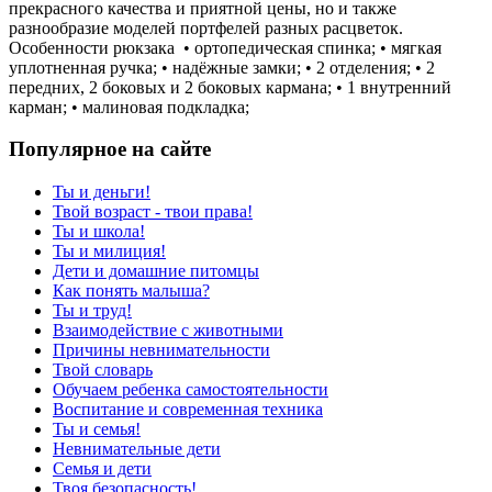
прекрасного качества и приятной цены, но и также
разнообразие моделей портфелей разных расцветок.
Особенности рюкзака • ортопедическая спинка; • мягкая
уплотненная ручка; • надёжные замки; • 2 отделения; • 2
передних, 2 боковых и 2 боковых кармана; • 1 внутренний
карман; • малиновая подкладка;
Популярное на сайте
Ты и деньги!
Твой возраст - твои права!
Ты и школа!
Ты и милиция!
Дети и домашние питомцы
Как понять малыша?
Ты и труд!
Взаимодействие с животными
Причины невнимательности
Твой словарь
Обучаем ребенка самостоятельности
Воспитание и современная техника
Ты и семья!
Невнимательные дети
Семья и дети
Твоя безопасность!