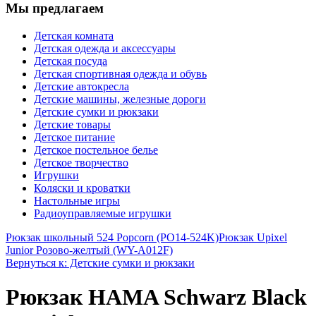
Мы предлагаем
Детская комната
Детская одежда и аксессуары
Детская посуда
Детская спортивная одежда и обувь
Детские автокресла
Детские машины, железные дороги
Детские сумки и рюкзаки
Детские товары
Детское питание
Детское постельное белье
Детское творчество
Игрушки
Коляски и кроватки
Настольные игры
Радиоуправляемые игрушки
Рюкзак школьный 524 Popcorn (PO14-524K)
Рюкзак Upixel
Junior Розово-желтый (WY-A012F)
Вернуться к: Детские сумки и рюкзаки
Рюкзак HAMA Schwarz Black