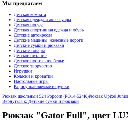
Мы предлагаем
Детская комната
Детская одежда и аксессуары
Детская посуда
Детская спортивная одежда и обувь
Детские автокресла
Детские машины, железные дороги
Детские сумки и рюкзаки
Детские товары
Детское питание
Детское постельное белье
Детское творчество
Игрушки
Коляски и кроватки
Настольные игры
Радиоуправляемые игрушки
Рюкзак школьный 524 Popcorn (PO14-524K)
Рюкзак Upixel Juni
Вернуться к: Детские сумки и рюкзаки
Рюкзак "Gator Full", цвет LU