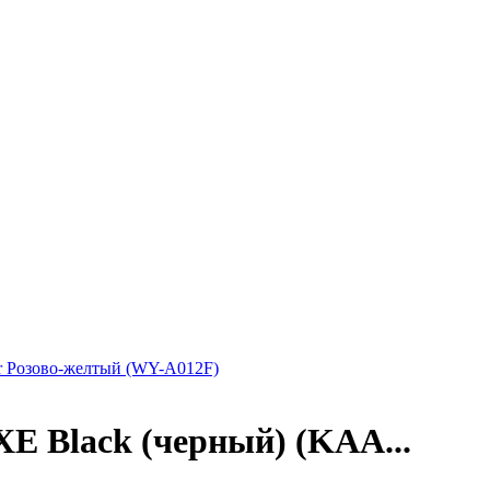
or Розово-желтый (WY-A012F)
XE Black (черный) (KAA...