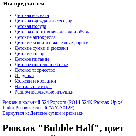
Мы предлагаем
Детская комната
Детская одежда и аксессуары
Детская посуда
Детская спортивная одежда и обувь
Детские автокресла
Детские машины, железные дороги
Детские сумки и рюкзаки
Детские товары
Детское питание
Детское постельное белье
Детское творчество
Игрушки
Коляски и кроватки
Настольные игры
Радиоуправляемые игрушки
Рюкзак школьный 524 Popcorn (PO14-524K)
Рюкзак Upixel
Junior Розово-желтый (WY-A012F)
Вернуться к: Детские сумки и рюкзаки
Рюкзак "Bubble Half", цвет