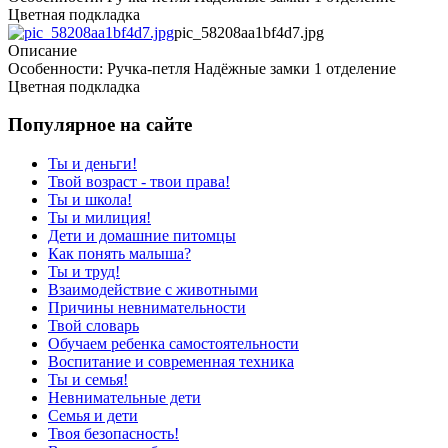
Цветная подкладка
pic_58208aa1bf4d7.jpg
Описание
Особенности: Ручка-петля Надёжные замки 1 отделение
Цветная подкладка
Популярное на сайте
Ты и деньги!
Твой возраст - твои права!
Ты и школа!
Ты и милиция!
Дети и домашние питомцы
Как понять малыша?
Ты и труд!
Взаимодействие с животными
Причины невнимательности
Твой словарь
Обучаем ребенка самостоятельности
Воспитание и современная техника
Ты и семья!
Невнимательные дети
Семья и дети
Твоя безопасность!