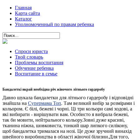
Главная
Карта сайта
Каталог
Уполномоченный по правам ребенка
Спроси юриста
Твой словарь
Проблемы воспитания
Обучение ребенка
Воспитание в семье
Бандалеткі вкрай необхідна річ жіночого літнього гардеробу
Давно шукала бандалетки для літнього гардеробу і відповідні
знайшла на
Супермама Топ
. Там великий вибір за розмірами і
кольором. Є білі, бежеві і чорні. Ці три кольори самі ходові, а
які вибирати - вирішувати вам. Особисто я вибрала бежеві,
так би мовити, нейтрального кольору.Зовні дуже красиві,
тканина ніжна, шовковиста, тонкий шар липкого силікону,
щоб бандалетка трималася на нозі. Це дуже зручний винахід
швейного виробництва в області жіночої білизни.Для того,