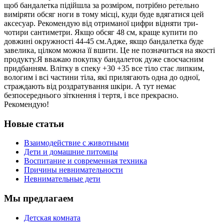
щоб бандалетка підійшла за розміром, потрібно ретельно
виміряти обсяг ноги в тому місці, куди буде вдягатися цей
аксесуар. Рекомендую від отриманої цифри відняти три-
чотири сантиметри. Якщо обсяг 48 см, краще купити по
довжині окружності 44-45 см.Адже, якщо бандалетка буде
завелика, цілком можна її вшити. Це не позначиться на якості
продукту.Я вважаю покупку бандалеток дуже своєчасним
придбанням. Влітку в спеку +30 +35 все тіло стає липким,
вологим і всі частини тіла, які прилягають одна до одної,
страждають від роздратування шкіри. А тут немає
безпосереднього зіткнення і тертя, і все прекрасно.
Рекомендую!
Новые статьи
Взаимодействие с животными
Дети и домашние питомцы
Воспитание и современная техника
Причины невнимательности
Невнимательные дети
Мы предлагаем
Детская комната