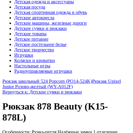
Детская одежда и аксессуары
Детская посуда
Детская спортивная одежда и обувь
Детские автокресла
Детские машины, железные дороги
Детские сумки и рюкзаки
Детские товары
Детское питание
Детское постельное белье
Детское творчество
Игрушки
Коляски и кроватки
Настольные игры
Радиоуправляемые игрушки
Рюкзак школьный 524 Popcorn (PO14-524K)
Рюкзак Upixel
Junior Розово-желтый (WY-A012F)
Вернуться к: Детские сумки и рюкзаки
Рюкзак 878 Beauty (K15-
878L)
Особенности: Ручка-петля Надёжные замки 1 отделение