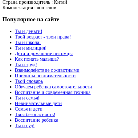
Страна производитель : Китай
Комплектация : лонгслив
Популярное на сайте
Ты и деньги!
Твой возраст - твои права!
Ты и школа!
Ты и милиция!
Дети и домашние питомцы
Как понять малыша?
Ты и труд!
Взаимодействие с животными
Причины невнимательности
Твой словарь
Обучаем ребенка самостоятельности
Воспитание и современная техника
Ты и семья!
Невнимательные дети
Семья и дети
Твоя безопасность!
Воспитание ребенка
Ты и суд!