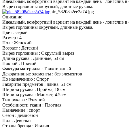
Идеальный, комфортный вариант на каждый день - лонгслив в 
Вырез горловины округлый, длинные рукава.
pic_58208a2ee2a74.jpg
Описание
Идеальный, комфортный вариант на каждый день - лонгслив в 
Вырез горловины округлый, длинные рукава.
Цвет : серый
Размер : 4
Пол : Женский
Возраст : Детский
Вырез горловины : Округлый вырез
Длина рукава : Длинные, 53 см
Покрой : Прямой
Фактура материала : Трикотажный
Декоративные элементы : без элементов
По назначению : Спорт
Габариты предметов : длина, 51 см
Ширина рукава : Пройма, 18 см
Ширина рукава : Манжет, 4.5 см
Тип рукава : Втачной
Особенности ткани : Плотная
Назначение : спорт
Сезон : демисезон
Пол : Девочки
Страна бренда : Италия