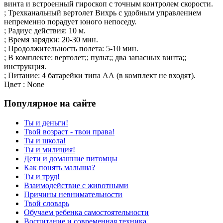
винта и встроенный гироскоп с точным контролем скорости.
; Трехканальный вертолет Вихрь с удобным управлением
непременно порадует юного непоседу.
; Радиус действия: 10 м.
; Время зарядки: 20-30 мин.
; Продолжительность полета: 5-10 мин.
; В комплекте: вертолет;; пульт;; два запасных винта;;
инструкция.
; Питание: 4 батарейки типа АА (в комплект не входят).
Цвет : None
Популярное на сайте
Ты и деньги!
Твой возраст - твои права!
Ты и школа!
Ты и милиция!
Дети и домашние питомцы
Как понять малыша?
Ты и труд!
Взаимодействие с животными
Причины невнимательности
Твой словарь
Обучаем ребенка самостоятельности
Воспитание и современная техника