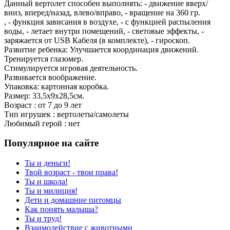
Данный вертолет способен выполнять: - движение вверх/
вниз, вперед/назад, влево/вправо, - вращение на 360 гр.
, - функция зависания в воздухе, - с функцией распыления
воды, - летает внутри помещений, - световые эффекты, -
заряжается от USB Кабеля (в комплекте), - гироскоп.
Развитие ребенка: Улучшается координация движений.
Тренируется глазомер.
Стимулируется игровая деятельность.
Развивается воображение.
Упаковка: картонная коробка.
Размер: 33,5х9х28,5см.
Возраст : от 7 до 9 лет
Тип игрушек : вертолеты/самолеты
Любимый герой : нет
Популярное на сайте
Ты и деньги!
Твой возраст - твои права!
Ты и школа!
Ты и милиция!
Дети и домашние питомцы
Как понять малыша?
Ты и труд!
Взаимодействие с животными