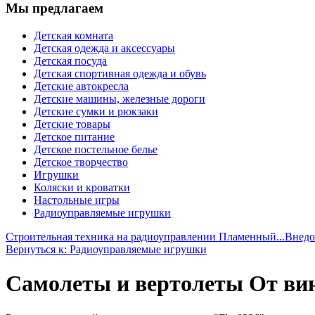
Мы предлагаем
Детская комната
Детская одежда и аксессуары
Детская посуда
Детская спортивная одежда и обувь
Детские автокресла
Детские машины, железные дороги
Детские сумки и рюкзаки
Детские товары
Детское питание
Детское постельное белье
Детское творчество
Игрушки
Коляски и кроватки
Настольные игры
Радиоуправляемые игрушки
Строительная техника на радиоуправлении Пламенный...
Внедо
Вернуться к: Радиоуправляемые игрушки
Самолеты и вертолеты От ви