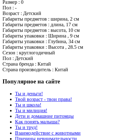
Размер : 0
Пол : -
Возраст : Детский
Габариты предметов : ширина, 2 см
Габариты предметов : длина, 17 см
Габариты предметов : высота, 10 см
Габариты упаковки : Ширина , 9 см
Габариты упаковки : Глубина, 34 см
Габариты упаковки : Высота , 28.5 см
Сезон : круглогодичный
Пол : Детский
Страна бренда : Китай
Страна производитель : Китай
Популярное на сайте
Ты и деньги!
Твой возраст - твои права!
Ты и школа!
Ты и милиция!
Дети и домашние питомцы
Как понять малыша?
Ты и труд!
Взаимодействие с животными
Причины невнимательности