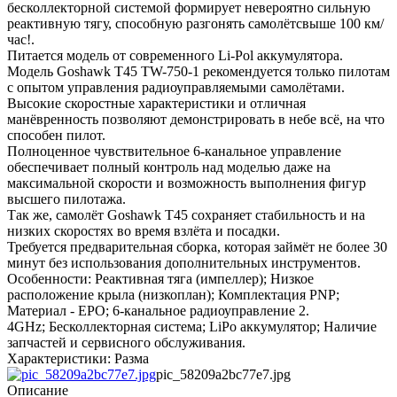
бесколлекторной системой формирует невероятно сильную
реактивную тягу, способную разгонять самолётсвыше 100 км/
час!.
Питается модель от современного Li-Pol аккумулятора.
Модель Goshawk T45 TW-750-1 рекомендуется только пилотам
с опытом управления радиоуправляемыми самолётами.
Высокие скоростные характеристики и отличная
манёвренность позволяют демонстрировать в небе всё, на что
способен пилот.
Полноценное чувствительное 6-канальное управление
обеспечивает полный контроль над моделью даже на
максимальной скорости и возможность выполнения фигур
высшего пилотажа.
Так же, самолёт Goshawk T45 сохраняет стабильность и на
низких скоростях во время взлёта и посадки.
Требуется предварительная сборка, которая займёт не более 30
минут без использования дополнительных инструментов.
Особенности: Реактивная тяга (импеллер); Низкое
расположение крыла (низкоплан); Комплектация PNP;
Материал - EPO; 6-канальное радиоуправление 2.
4GHz; Бесколлекторная система; LiPo аккумулятор; Наличие
запчастей и сервисного обслуживания.
Характеристики: Разма
pic_58209a2bc77e7.jpg
Описание