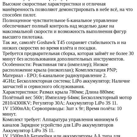
Высокие скоростные характеристики и отличная
манёвренность позволяют демонстрировать в небе всё, на что
способен пилот.
Полноценное чувствительное 6-канальное управление
обеспечивает полный контроль над моделью даже на
максимальной скорости и возможность выполнения фигур
высшего пилотажа.
Так же, самолёт Goshawk T45 сохраняет стабильность и на
низких скоростях во время взлёта и посадки.
Требуется предварительная сборка, которая займёт не более 30
минут без использования дополнительных инструментов.
Особенности: Реактивная тяга (импеллер); Низкое
расположение крыла (низкоплан); Комплектация PNP;
Материал - EPO; 6-канальное радиоуправление 2.
4GHz; Бесколлекторная система; LiPo аккумулятор; Наличие
запчастей и сервисного обслуживания.
Характеристики: Размах крыла 780мм; Длина 880мм;
Полётный вес 560г; Импеллер 64мм; Бесколлекторный мотор
2810/4300KV; Регулятор 30А; Аккумулятор LiPo 3S 11.
1V 1500mAh; Сервоприводы: 3шт x 9г; Время полёта: 10
минут.
Комплект требует: Аппаратура управления минимум 6
каналов Зарядное усройство для LiPo аккумуляторов
Аккумулятор LiPo 3S 11.
1V 1500mAh Батарейки или аккумуляторы АА типа для