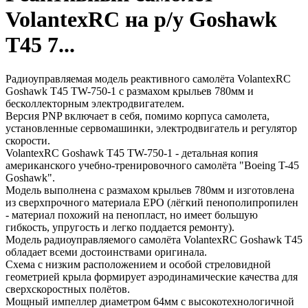
VolantexRC на р/у Goshawk
T45 7...
Радиоуправляемая модель реактивного самолёта VolantexRC
Goshawk T45 TW-750-1 с размахом крыльев 780мм и
бесколлекторным электродвигателем.
Версия PNP включает в себя, помимо корпуса самолета,
установленные сервомашинки, электродвигатель и регулятор
скорости.
VolantexRC Goshawk T45 TW-750-1 - детальная копия
американского учебно-тренировочного самолёта "Boeing T-45
Goshawk".
Модель выполнена с размахом крыльев 780мм и изготовлена
из сверхпрочного материала EPO (лёгкий пенополипропилен
- материал похожий на пенопласт, но имеет большую
гибкость, упругость и легко поддается ремонту).
Модель радиоуправляемого самолёта VolantexRC Goshawk T45
обладает всеми достоинствами оригинала.
Схема с низким расположением и особой стреловидной
геометрией крыла формирует аэродинамические качества для
сверхскоростных полётов.
Мощный импеллер диаметром 64мм с высокотехнологичной