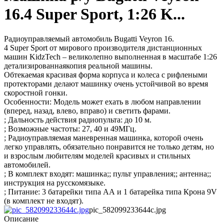
16.4 Super Sport, 1:26 K...
Радиоуправляемый автомобиль Bugatti Veyron 16.
4 Super Sport от мирового производителя дистанционных
машин KidzTech – великолепно выполненная в масштабе 1:26
детализированнаякопия реальной машины.
Обтекаемая красивая форма корпуса и колеса с рифлеными
протекторами делают машинку очень устойчивой во время
скоростной гонки.
Особенности: Модель может ехать в любом направлении
(вперед, назад, влево, вправо) и светить фарами.
; Дальность действия радиопульта: до 10 м.
; Возможные частоты: 27, 40 и 49МГц.
; Радиоуправляемая маневренная машинка, которой очень
легко управлять, обязательно понравится не только детям, но
и взрослым любителям моделей красивых и стильных
автомобилей.
; В комплект входят: машинка;; пульт управления;; антенна;;
инструкция на русскомязыке.
; Питание: 3 батарейки типа АА и 1 батарейка типа Крона 9V
(в комплект не входят).
pic_582099233644c.jpg
Описание