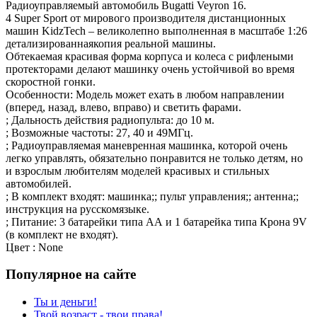
Радиоуправляемый автомобиль Bugatti Veyron 16.
4 Super Sport от мирового производителя дистанционных
машин KidzTech – великолепно выполненная в масштабе 1:26
детализированнаякопия реальной машины.
Обтекаемая красивая форма корпуса и колеса с рифлеными
протекторами делают машинку очень устойчивой во время
скоростной гонки.
Особенности: Модель может ехать в любом направлении
(вперед, назад, влево, вправо) и светить фарами.
; Дальность действия радиопульта: до 10 м.
; Возможные частоты: 27, 40 и 49МГц.
; Радиоуправляемая маневренная машинка, которой очень
легко управлять, обязательно понравится не только детям, но
и взрослым любителям моделей красивых и стильных
автомобилей.
; В комплект входят: машинка;; пульт управления;; антенна;;
инструкция на русскомязыке.
; Питание: 3 батарейки типа АА и 1 батарейка типа Крона 9V
(в комплект не входят).
Цвет : None
Популярное на сайте
Ты и деньги!
Твой возраст - твои права!