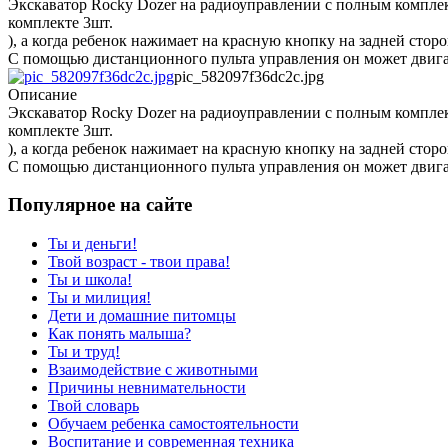
Экскаватор Rocky Dozer на радиоуправлении с полным комплект
комплекте 3шт.
), а когда ребенок нажимает на красную кнопку на задней стор
С помощью дистанционного пульта управления он может двига
pic_582097f36dc2c.jpg
Описание
Экскаватор Rocky Dozer на радиоуправлении с полным комплект
комплекте 3шт.
), а когда ребенок нажимает на красную кнопку на задней стор
С помощью дистанционного пульта управления он может двига
Популярное на сайте
Ты и деньги!
Твой возраст - твои права!
Ты и школа!
Ты и милиция!
Дети и домашние питомцы
Как понять малыша?
Ты и труд!
Взаимодействие с животными
Причины невнимательности
Твой словарь
Обучаем ребенка самостоятельности
Воспитание и современная техника