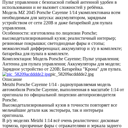
Пульт управления с безопасной гибкой антенной удобен в
использовании и не вызовет сложностей у ребёнка.
Модель MZ 2045 Porsche Cayenne 1/14 укомплектована всем
необходимым для запуска: аккумулятором, зарядным
устройством от сети 220В и даже батарейкой для пульта
управления.
Особенности: изготовлена по лицензии Porsche;
высокодетализированный кузов; реалистичный интерьер;
резиновые покрышки; светодиодные фары и стопы;
межколесный дифференциал; аккумулятор и з/у в комплекте;
батарейка для пульта в комплекте.
Комплектация: Модель Porsche Cayenne; Пульт управления;
Антенна для пульта управления; Аккумуляторы для модели;
Зарядное устройство от 220В; Батарейка "Крона" для пульта.
pic_58209acdddde2.jpg
Описание
Meizhi Porsche Cayenne 1/14 - радиоуправляемая модель
автомобиля Porsche Cayenne, выполненная в масштабе 1:14 от
оригинала по официальной лицензии автопроизводителя
Porsche.
Высокодетализированный кузов в точности повторяет все
мельчайшие детали как экстерьера, так и интерьера
оригинала.
В р/у моделях Meizhi 1:14 всё очень реалистично: дисковые
тормоза, прозрачные фары с отражателями и зеркала заднего