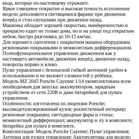
вида, которые по-настоящему отражают.
Яркое глянцевое покрытие и высокая точность исполнения
модели дополняются светящимися фарами при движении
вперёд и стоп-сигналами при движении назад.
Машинка обладает хорошей скоростью, манёвренностью и
прекрасно ездит не только дома, но и на улице под открытым
небом, быстро разгоняясь до 10-15 км/час.
Для хорошего сцепления с покрытием машина оборудована
резиновыми покрышками и межколесным дифференциалом.
Полнофункциональное управление движением как у
настоящего автомобиля: движение вперёд, движение назад,
повороты вправо и влево.
Пульт управления с безопасной гибкой антенной удобен в
использовании и не вызовет сложностей у ребёнка.
Модель MZ 2045 Porsche Cayenne 1/14 укомплектована всем
необходимым для запуска: аккумулятором, зарядным
устройством от сети 220В и даже батарейкой для пульта
управления.
Особенности: изготовлена по лицензии Porsche;
высокодетализированный кузов; реалистичный интерьер;
резиновые покрышки; светодиодные фары и стопы;
межколесный дифференциал; аккумулятор и з/у в комплекте;
батарейка для пульта в комплекте.
Комплектация: Модель Porsche Cayenne; Пульт управления;
Антенна для пульта управления; Аккумуляторы для модели;