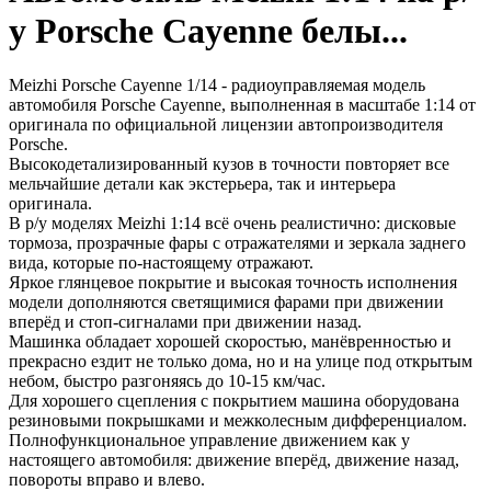
у Porsche Cayenne белы...
Meizhi Porsche Cayenne 1/14 - радиоуправляемая модель
автомобиля Porsche Cayenne, выполненная в масштабе 1:14 от
оригинала по официальной лицензии автопроизводителя
Porsche.
Высокодетализированный кузов в точности повторяет все
мельчайшие детали как экстерьера, так и интерьера
оригинала.
В р/у моделях Meizhi 1:14 всё очень реалистично: дисковые
тормоза, прозрачные фары с отражателями и зеркала заднего
вида, которые по-настоящему отражают.
Яркое глянцевое покрытие и высокая точность исполнения
модели дополняются светящимися фарами при движении
вперёд и стоп-сигналами при движении назад.
Машинка обладает хорошей скоростью, манёвренностью и
прекрасно ездит не только дома, но и на улице под открытым
небом, быстро разгоняясь до 10-15 км/час.
Для хорошего сцепления с покрытием машина оборудована
резиновыми покрышками и межколесным дифференциалом.
Полнофункциональное управление движением как у
настоящего автомобиля: движение вперёд, движение назад,
повороты вправо и влево.