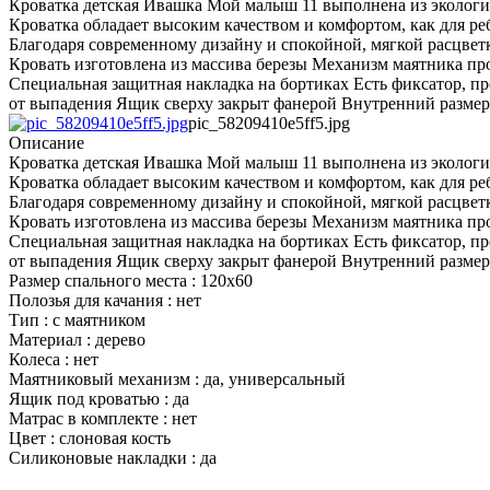
Кроватка детская Ивашка Мой малыш 11 выполнена из экологи
Кроватка обладает высоким качеством и комфортом, как для реб
Благодаря современному дизайну и спокойной, мягкой расцвет
Кровать изготовлена из массива березы Механизм маятника п
Специальная защитная накладка на бортиках Есть фиксатор, 
от выпадения Ящик сверху закрыт фанерой Внутренний размер
pic_58209410e5ff5.jpg
Описание
Кроватка детская Ивашка Мой малыш 11 выполнена из экологи
Кроватка обладает высоким качеством и комфортом, как для реб
Благодаря современному дизайну и спокойной, мягкой расцвет
Кровать изготовлена из массива березы Механизм маятника п
Специальная защитная накладка на бортиках Есть фиксатор, 
от выпадения Ящик сверху закрыт фанерой Внутренний размер
Размер спального места : 120x60
Полозья для качания : нет
Тип : с маятником
Материал : дерево
Колеса : нет
Маятниковый механизм : да, универсальный
Ящик под кроватью : да
Матрас в комплекте : нет
Цвет : слоновая кость
Силиконовые накладки : да