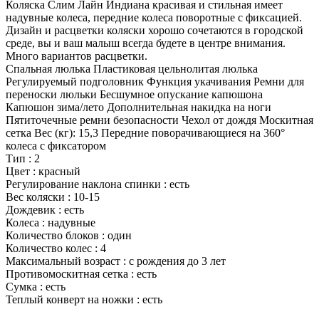
Коляска Слим Лайн Индиана красивая и стильная имеет
надувные колеса, передние колеса поворотные с фиксацией.
Дизайн и расцветки коляски хорошо сочетаются в городской
среде, вы и ваш малыш всегда будете в центре внимания.
Много вариантов расцветки.
Спальная люлька Пластиковая цельнолитая люлька
Регулируемый подголовник Функция укачивания Ремни для
переноски люльки Бесшумное опускание капюшона
Капюшон зима/лето Дополнительная накидка на ноги
Пятиточечные ремни безопасности Чехол от дождя Москитная
сетка Вес (кг): 15,3 Передние поворачивающиеся на 360°
колеса с фиксатором
Тип : 2
Цвет : красный
Регулирование наклона спинки : есть
Вес коляски : 10-15
Дождевик : есть
Колеса : надувные
Количество блоков : один
Количество колес : 4
Максимальный возраст : с рождения до 3 лет
Противомоскитная сетка : есть
Сумка : есть
Теплый конверт на ножки : есть