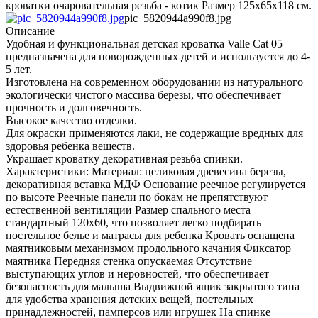
кроватки очаровательная резьба - котик Размер 125х65х118 см.
pic_5820944a990f8.jpg
Описание
Удобная и функциональная детская кроватка Valle Cat 05
предназначена для новорожденных детей и используется до 4-
5 лет.
Изготовлена на современном оборудовании из натурального
экологически чистого массива березы, что обеспечивает
прочность и долговечность.
Высокое качество отделки.
Для окраски применяются лаки, не содержащие вредных для
здоровья ребенка веществ.
Украшает кроватку декоративная резьба спинки.
Характеристики: Материал: целиковая древесина березы,
декоративная вставка МДФ Основание реечное регулируется
по высоте Реечные панели по бокам не препятствуют
естественной вентиляции Размер спального места
стандартный 120х60, что позволяет легко подбирать
постельное белье и матрасы для ребенка Кровать оснащена
маятниковым механизмом продольного качания Фиксатор
маятника Передняя стенка опускаемая Отсутствие
выступающих углов и неровностей, что обеспечивает
безопасность для малыша Выдвижной ящик закрытого типа
для удобства хранения детских вещей, постельных
принадлежностей, памперсов или игрушек На спинке