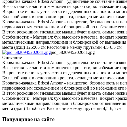
Кроватка-качалка Erbesi Amour – удивительное сочетание изящ
Все составные части и компоненты кроватки, во избежание пор
В кроватке используется сетка из деревянных планок или мно
Большой ящик в основании кровати, оснащен металлическими 
Кроватка-качалка Erbesi Amour – изящество, безопасность и
первоклассным скольжением и блокировкой во избежание его 
В этом роскошном гнездышке малыш будет видеть самые нежн
Особенности: - Материал: бук высокого качества, покрыт крас
металлическими направляющими и блокировкой от выпадения -
места (дхш) 125х65 см Расстояние между прутьями 4,5-6,5 см
pic_58209452020d1.jpg
Описание
Кроватка-качалка Erbesi Amour – удивительное сочетание изящ
Все составные части и компоненты кроватки, во избежание пор
В кроватке используется сетка из деревянных планок или мно
Большой ящик в основании кровати, оснащен металлическими 
Кроватка-качалка Erbesi Amour – изящество, безопасность и
первоклассным скольжением и блокировкой во избежание его 
В этом роскошном гнездышке малыш будет видеть самые нежн
Особенности: - Материал: бук высокого качества, покрыт крас
металлическими направляющими и блокировкой от выпадения -
места (дхш) 125х65 см Расстояние между прутьями 4,5-6,5 см
Популярное на сайте