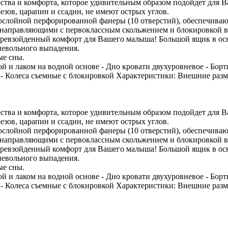
ества и комфорта, которое удивительным образом подойдет для 
езов, царапин и ссадин, не имеют острых углов.
гослойной перфорированной фанеры (10 отверстий), обеспечива
направляющими с первоклассным скольжением и блокировкой во
 непревзойденный комфорт для Вашего малыша! Большой ящик в 
невольного выпадения.
ые сны.
кой и лаком на водной основе - Дно кровати двухуровневое - Б
 Колеса съемные с блокировкой Характеристики: Внешние разме
ества и комфорта, которое удивительным образом подойдет для 
езов, царапин и ссадин, не имеют острых углов.
гослойной перфорированной фанеры (10 отверстий), обеспечива
направляющими с первоклассным скольжением и блокировкой во
 непревзойденный комфорт для Вашего малыша! Большой ящик в 
невольного выпадения.
ые сны.
кой и лаком на водной основе - Дно кровати двухуровневое - Б
 Колеса съемные с блокировкой Характеристики: Внешние разме