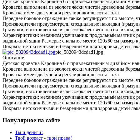
Детская кроватка Каролина 6 с привлекательным дизайном нав
Кроватка выполнена из экологически чистой древесины берез
Кроватка имеет два уровня регулировки высоты ложа.
Переднее боковое ограждение также регулируется по высоте, чт
Производители предусмотрели специальные накладки (грызунк
Грызунки, изготовленные из высококачественного силикона, д
Характеристики: механизм укачивания: продольный маятник р
выдвижной ящик Размеры: спальное место: 120х60 см размер кр
Покрыта нетоксичными и безвредными для здоровья детей лак
pic_5820943dcdad1.jpg
Описание
Детская кроватка Каролина 6 с привлекательным дизайном нав
Кроватка выполнена из экологически чистой древесины берез
Кроватка имеет два уровня регулировки высоты ложа.
Переднее боковое ограждение также регулируется по высоте, чт
Производители предусмотрели специальные накладки (грызунк
Грызунки, изготовленные из высококачественного силикона, д
Характеристики: механизм укачивания: продольный маятник р
выдвижной ящик Размеры: спальное место: 120х60 см размер кр
Покрыта нетоксичными и безвредными для здоровья детей лак
Популярное на сайте
Ты и деньги!
Твой возраст - твои права!