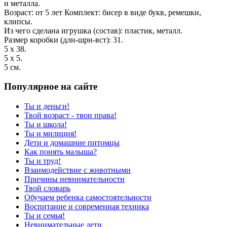
и металла.
Возраст: от 5 лет Комплект: бисер в виде букв, ремешки,
клипсы.
Из чего сделана игрушка (состав): пластик, металл.
Размер коробки (длн-шрн-вст): 31.
5 х 38.
5 х 5.
5 см.
Популярное на сайте
Ты и деньги!
Твой возраст - твои права!
Ты и школа!
Ты и милиция!
Дети и домашние питомцы
Как понять малыша?
Ты и труд!
Взаимодействие с животными
Причины невнимательности
Твой словарь
Обучаем ребенка самостоятельности
Воспитание и современная техника
Ты и семья!
Невнимательные дети