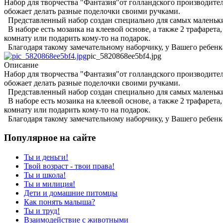
Набор для творчества "Фантазия"от голландского производите
обожает делать разные поделочки своими ручками.
Представленный набор создан специально для самых маленьки
В наборе есть мозаика на клеевой основе, а также 2 трафарет
комнату или подарить кому-то на подарок.
Благодаря такому замечательному наборчику, у Вашего ребенка
pic_5820868ee5bf4.jpg
Описание
Набор для творчества "Фантазия"от голландского производите
обожает делать разные поделочки своими ручками.
Представленный набор создан специально для самых маленьки
В наборе есть мозаика на клеевой основе, а также 2 трафарет
комнату или подарить кому-то на подарок.
Благодаря такому замечательному наборчику, у Вашего ребенка
Популярное на сайте
Ты и деньги!
Твой возраст - твои права!
Ты и школа!
Ты и милиция!
Дети и домашние питомцы
Как понять малыша?
Ты и труд!
Взаимодействие с животными