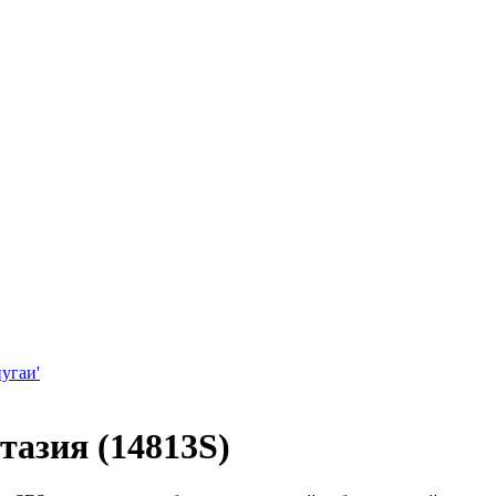
угаи'
тазия (14813S)