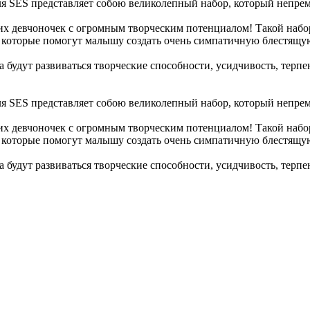
ля SES представляет собою великолепный набор, который непре
х девчоночек с огромным творческим потенциалом! Такой набо
а, которые помогут малышу создать очень симпатичную блестящу
 будут развиваться творческие способности, усидчивость, терпе
ля SES представляет собою великолепный набор, который непре
х девчоночек с огромным творческим потенциалом! Такой набо
а, которые помогут малышу создать очень симпатичную блестящу
 будут развиваться творческие способности, усидчивость, терпе