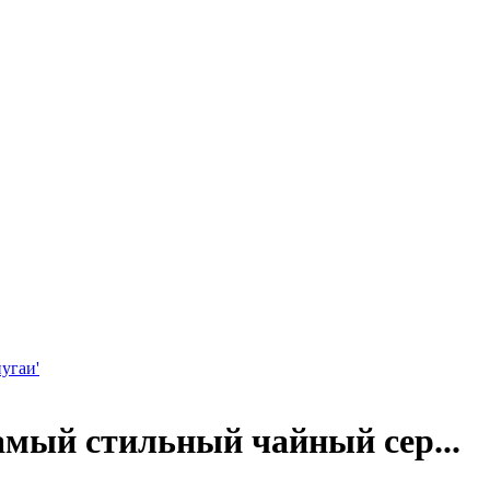
угаи'
мый стильный чайный сер...