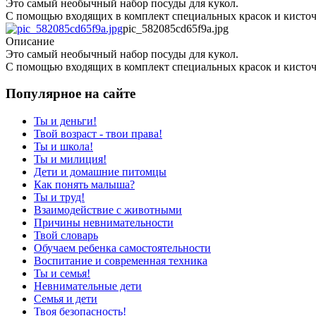
Это самый необычный набор посуды для кукол.
С помощью входящих в комплект специальных красок и кисточ
pic_582085cd65f9a.jpg
Описание
Это самый необычный набор посуды для кукол.
С помощью входящих в комплект специальных красок и кисточ
Популярное на сайте
Ты и деньги!
Твой возраст - твои права!
Ты и школа!
Ты и милиция!
Дети и домашние питомцы
Как понять малыша?
Ты и труд!
Взаимодействие с животными
Причины невнимательности
Твой словарь
Обучаем ребенка самостоятельности
Воспитание и современная техника
Ты и семья!
Невнимательные дети
Семья и дети
Твоя безопасность!