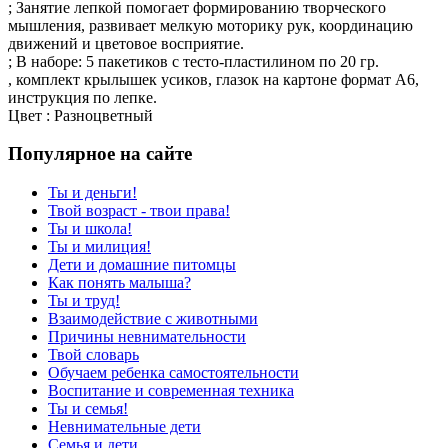
; Занятие лепкой помогает формированию творческого
мышления, развивает мелкую моторику рук, координацию
движений и цветовое восприятие.
; В наборе: 5 пакетиков с тесто-пластилином по 20 гр.
, комплект крылышек усиков, глазок на картоне формат А6,
инструкция по лепке.
Цвет : Разноцветный
Популярное на сайте
Ты и деньги!
Твой возраст - твои права!
Ты и школа!
Ты и милиция!
Дети и домашние питомцы
Как понять малыша?
Ты и труд!
Взаимодействие с животными
Причины невнимательности
Твой словарь
Обучаем ребенка самостоятельности
Воспитание и современная техника
Ты и семья!
Невнимательные дети
Семья и дети