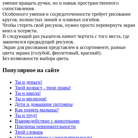
умение вращать ручки, но и навык пространственного
сопоставления.
Особенного умения и сосредоточенности требует рисование
кругов, волнистых линий и плавных изгибов.
Чтобы стереть свой рисунок, нужно просто перевернуть экран
вниз и потрясти.
В следующий раз указатель начнет чертить с того места, где
закончился предыдущий рисунок.
Экран для рисования представлен в ассортименте, разные
цвета экрана (голубой, фиолетовый, красный).
Без возможности выбора цвета.
Популярное на сайте
Ты и деньги!
Твой возраст - твои права!
Ты и школа!
Ты и милиция!
Дети и домашние питомцы
Как понять малыша?
Ты и труд!
Взаимодействие с животными
Причины невнимательности
Твой словарь
Обучаем ребенка самостоятельности