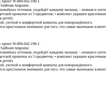
ux принт W-800-042-190-1.
ilboats turgouise.
покойных оттенков, подойдёт каждому малышу – нежная и уютная
детской кроватки из 3 предметов; • комплект украшен красочны
я детей).
ой, уютной и комфортной комнаты для новорождённого.
ется пристальное внимание для того, что самые маленькие кли
ux принт W-800-042-190-1.
ilboats turgouise.
покойных оттенков, подойдёт каждому малышу – нежная и уютная
детской кроватки из 3 предметов; • комплект украшен красочны
я детей).
ой, уютной и комфортной комнаты для новорождённого.
ется пристальное внимание для того, что самые маленькие кли