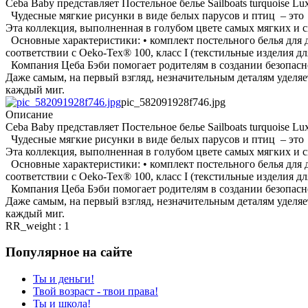
Ceba Baby представляет Постельное белье Sailboats turquoise L
Чудесные мягкие рисунки в виде белых парусов и птиц – это Sa
Эта коллекция, выполненная в голубом цвете самых мягких и с
Основные характеристики: • комплект постельного белья для 
соответствии с Oeko-Tex® 100, класс I (текстильные изделия дл
Компания Цеба Бэби помогает родителям в создании безопасн
Даже самым, на первый взгляд, незначительным деталям уделя
каждый миг.
pic_582091928f746.jpg
Описание
Ceba Baby представляет Постельное белье Sailboats turquoise L
Чудесные мягкие рисунки в виде белых парусов и птиц – это Sa
Эта коллекция, выполненная в голубом цвете самых мягких и с
Основные характеристики: • комплект постельного белья для 
соответствии с Oeko-Tex® 100, класс I (текстильные изделия дл
Компания Цеба Бэби помогает родителям в создании безопасн
Даже самым, на первый взгляд, незначительным деталям уделя
каждый миг.
RR_weight : 1
Популярное на сайте
Ты и деньги!
Твой возраст - твои права!
Ты и школа!