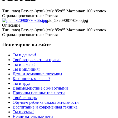
Тип: плед Размер (дхш) (см): 85х85 Материал: 100 хлопок
Страна-производитель: Россия
pic_582090877086b.jpg
Описание
Тип: плед Размер (дхш) (см): 85х85 Материал: 100 хлопок
Страна-производитель: Россия
Популярное на сайте
Ты и деньги!
Твой возраст - твои права!
Ты и школа!
Ты и милиция!
Дети и домашние питомцы
Как понять малыша?
Ты и труд!
Взаимодействие с животными
Причины невнимательности
Твой словарь
Обучаем ребенка самостоятельности
Воспитание и современная техника
Ты и семья!
Невнимательные дети