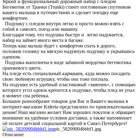
Яркий и функциональный дорожный набор с пледом
Бегемотик от Транки (Trunki) станет постоянным спутником
вашего малыша в путешествиях и сделает поездку еще
комфортнее.
Подушку с пледом внутри легко и просто можно взять с
собой в самолет, поезд или машину.
Благодаря тому, что подушка быстро и легко надувается,
набор на займет много места в багаже.
Теперь ваш малыш будет с комфортом спать в дороге,
положив головку на мягкую надувную подушку и укрывшись
одеялом.
Подушка выполнена в виде забавной мордочки бегемотика
оранжевого цвета.
На пледе есть специальный кармашек, куда можно посадить
свою любимую игрушку, чтобы она тоже поспала.
На подушке есть удобный пластиковый «замочек», с помощью
которого угол одеяла крепится к подушке, чтобы плед не упал
в момент сна ребенка.
Большое разнообразие товаров для Вас и Вашего малыша в
интернет-магазине Kideria представлено по привлекательным
ценам! Наш магазин желает Вам хороших покупок и обращает
внимание на удобные условия доставки, а также напоминает
об оплате детской социальной картой в Санкт-Петербурге!
pic_58209004bbbf1.jpg
Описание