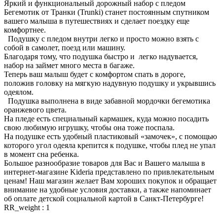
Яркий и функциональный дорожный набор с пледом
Бегемотик от Транки (Trunki) станет постоянным спутником
вашего малыша в путешествиях и сделает поездку еще
комфортнее.
Подушку с пледом внутри легко и просто можно взять с
собой в самолет, поезд или машину.
Благодаря тому, что подушка быстро и легко надувается,
набор на займет много места в багаже.
Теперь ваш малыш будет с комфортом спать в дороге,
положив головку на мягкую надувную подушку и укрывшись
одеялом.
Подушка выполнена в виде забавной мордочки бегемотика
оранжевого цвета.
На пледе есть специальный кармашек, куда можно посадить
свою любимую игрушку, чтобы она тоже поспала.
На подушке есть удобный пластиковый «замочек», с помощью
которого угол одеяла крепится к подушке, чтобы плед не упал
в момент сна ребенка.
Большое разнообразие товаров для Вас и Вашего малыша в
интернет-магазине Kideria представлено по привлекательным
ценам! Наш магазин желает Вам хороших покупок и обращает
внимание на удобные условия доставки, а также напоминает
об оплате детской социальной картой в Санкт-Петербурге!
RR_weight : 1