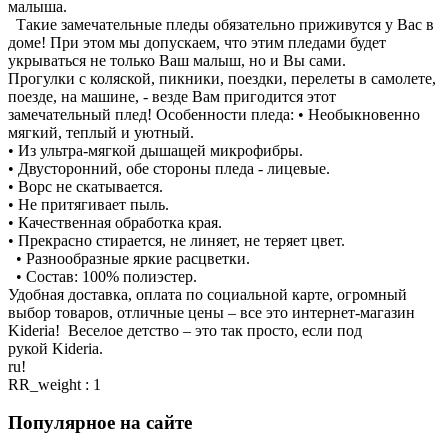
малыша.
Такие замечательные пледы обязательно приживутся у Вас в
доме! При этом мы допускаем, что этим пледами будет
укрываться не только Ваш малыш, но и Вы сами.
Прогулки с коляской, пикники, поездки, перелеты в самолете,
поезде, на машине, - везде Вам пригодится этот
замечательный плед! Особенности пледа: • Необыкновенно
мягкий, теплый и уютный.
• Из ультра-мягкой дышащей микрофибры.
• Двусторонний, обе стороны пледа - лицевые.
• Ворс не скатывается.
• Не притягивает пыль.
• Качественная обработка края.
• Прекрасно стирается, не линяет, не теряет цвет.
• Разнообразные яркие расцветки.
• Состав: 100% полиэстер.
Удобная доставка, оплата по социальной карте, огромный
выбор товаров, отличные цены – все это интернет-магазин
Kideria! Веселое детство – это так просто, если под
рукой Kideria.
ru!
RR_weight : 1
Популярное на сайте