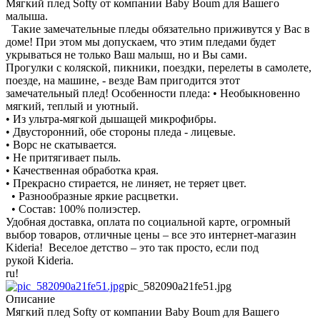
Мягкий плед Softy от компании Baby Boum для Вашего
малыша.
Такие замечательные пледы обязательно приживутся у Вас в
доме! При этом мы допускаем, что этим пледами будет
укрываться не только Ваш малыш, но и Вы сами.
Прогулки с коляской, пикники, поездки, перелеты в самолете,
поезде, на машине, - везде Вам пригодится этот
замечательный плед! Особенности пледа: • Необыкновенно
мягкий, теплый и уютный.
• Из ультра-мягкой дышащей микрофибры.
• Двусторонний, обе стороны пледа - лицевые.
• Ворс не скатывается.
• Не притягивает пыль.
• Качественная обработка края.
• Прекрасно стирается, не линяет, не теряет цвет.
• Разнообразные яркие расцветки.
• Состав: 100% полиэстер.
Удобная доставка, оплата по социальной карте, огромный
выбор товаров, отличные цены – все это интернет-магазин
Kideria! Веселое детство – это так просто, если под
рукой Kideria.
ru!
pic_582090a21fe51.jpg
Описание
Мягкий плед Softy от компании Baby Boum для Вашего