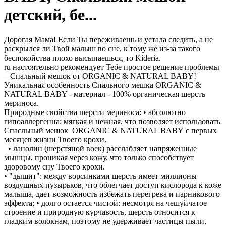
детский, бе...
Дорогая Мама! Если Ты переживаешь и устала следить, а не
раскрылся ли Твой малыш во сне, к тому же из-за такого
беспокойства плохо высыпаешься, то Kideria.
ru настоятельно рекомендует Тебе простое решение проблемы
– Спальный мешок от ORGANIC & NATURAL BABY!
Уникальная особенность Спального мешка ORGANIC &
NATURAL BABY - материал - 100% органическая шерсть
мериноса.
Природные свойства шерсти мериноса: • абсолютно
гипоаллергенна; мягкая и нежная, что позволяет использовать
Спасльный мешок ORGANIC & NATURAL BABY с первых
месяцев жизни Твоего крохи.
• ланолин (шерстяной воск) расслабляет напряженные
мышцы, проникая через кожу, что только способствует
здоровому сну Твоего крохи.
• "дышит": между ворсинками шерсть имеет миллионы
воздушных пузырьков, что облегчает доступ кислорода к коже
малыша, дает возможность избежать перегрева и парникового
эффекта; • долго остается чистой: несмотря на чешуйчатое
строение и природную курчавость, шерсть относится к
гладким волокнам, поэтому не удерживает частицы пыли.