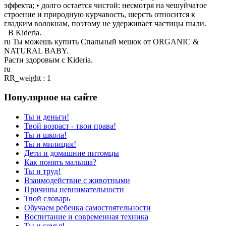
эффекта; • долго остается чистой: несмотря на чешуйчатое
строение и природную курчавость, шерсть относится к
гладким волокнам, поэтому не удерживает частицы пыли.
В Kideria.
ru Ты можешь купить Спальный мешок от ORGANIC &
NATURAL BABY.
Расти здоровым с Kideria.
ru
RR_weight : 1
Популярное на сайте
Ты и деньги!
Твой возраст - твои права!
Ты и школа!
Ты и милиция!
Дети и домашние питомцы
Как понять малыша?
Ты и труд!
Взаимодействие с животными
Причины невнимательности
Твой словарь
Обучаем ребенка самостоятельности
Воспитание и современная техника
Ты и семья!