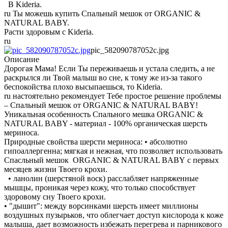
В Kideria.
ru Ты можешь купить Спальный мешок от ORGANIC &
NATURAL BABY.
Расти здоровым с Kideria.
ru
pic_582090787052c.jpg
Описание
Дорогая Мама! Если Ты переживаешь и устала следить, а не
раскрылся ли Твой малыш во сне, к тому же из-за такого
беспокойства плохо высыпаешься, то Kideria.
ru настоятельно рекомендует Тебе простое решение проблемы
– Спальный мешок от ORGANIC & NATURAL BABY!
Уникальная особенность Спального мешка ORGANIC &
NATURAL BABY - материал - 100% органическая шерсть
мериноса.
Природные свойства шерсти мериноса: • абсолютно
гипоаллергенна; мягкая и нежная, что позволяет использовать
Спасльный мешок ORGANIC & NATURAL BABY с первых
месяцев жизни Твоего крохи.
• ланолин (шерстяной воск) расслабляет напряженные
мышцы, проникая через кожу, что только способствует
здоровому сну Твоего крохи.
• "дышит": между ворсинками шерсть имеет миллионы
воздушных пузырьков, что облегчает доступ кислорода к коже
малыша, дает возможность избежать перегрева и парникового