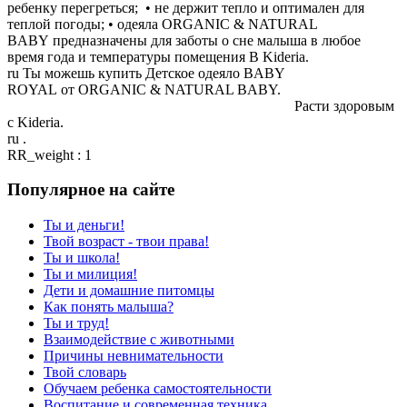
ребенку перегреться; • не держит тепло и оптимален для
теплой погоды; • одеяла ORGANIC & NATURAL
BABY предназначены для заботы о сне малыша в любое
время года и температуры помещения В Kideria.
ru Ты можешь купить Детское одеяло BABY
ROYAL от ORGANIC & NATURAL BABY.
Расти здоровым
с Kideria.
ru .
RR_weight : 1
Популярное на сайте
Ты и деньги!
Твой возраст - твои права!
Ты и школа!
Ты и милиция!
Дети и домашние питомцы
Как понять малыша?
Ты и труд!
Взаимодействие с животными
Причины невнимательности
Твой словарь
Обучаем ребенка самостоятельности
Воспитание и современная техника