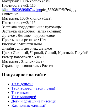
Материал: 100% хлопок (бязь).
Плотность, г/м2: 115.
pic_58208ff96b7e4.jpg
Описание
Материал: 100% хлопок (бязь).
Плотность, г/м2: 115.
Застежка пододеяльника : пуговицы
Застежка наволочек : запах (клапан)
Детское : Детское, подростковое
Простыня на резинке : Нет
Рисунок : Мультфильмы
Дизайн : Для девочек, Детское
Цвет : Лиловый, Черный, Синий, Красный, Голубой
Размер наволочек : 50x70
Материал : Хлопок (бязь)
Страна производитель : Россия
Популярное на сайте
Ты и деньги!
Твой возраст - твои права!
Ты и школа!
Ты и милиция!
Дети и домашние питомцы
Как понять малыша?