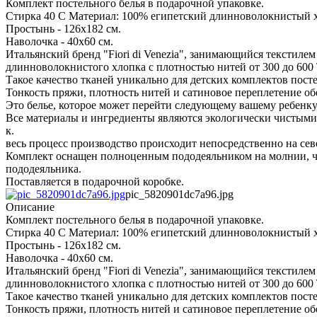
Комплект постельного белья в подарочной упаковке.
Стирка 40 С Материал: 100% египетский длинноволокнистый хл
Простынь - 126х182 см.
Наволочка - 40х60 см.
Итальянский бренд "Fiori di Venezia", занимающийся текстилем
длинноволокнистого хлопка с плотностью нитей от 300 до 600
Такое качество тканей уникально для детских комплектов посте
Тонкость пряжи, плотность нитей и сатиновое переплетение о
Это белье, которое может перейти следующему вашему ребенку 
Все материалы и ингредиенты являются экологически чистыми 
к.
весь процесс производство происходит непосредственно на се
Комплект оснащен полноценным пододеяльником на молнии, что
пододеяльника.
Поставляется в подарочной коробке.
pic_5820901dc7a96.jpg
Описание
Комплект постельного белья в подарочной упаковке.
Стирка 40 С Материал: 100% египетский длинноволокнистый хл
Простынь - 126х182 см.
Наволочка - 40х60 см.
Итальянский бренд "Fiori di Venezia", занимающийся текстилем
длинноволокнистого хлопка с плотностью нитей от 300 до 600
Такое качество тканей уникально для детских комплектов посте
Тонкость пряжи, плотность нитей и сатиновое переплетение о