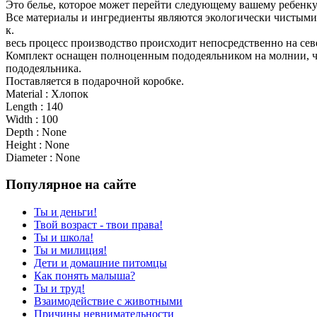
Это белье, которое может перейти следующему вашему ребенку 
Все материалы и ингредиенты являются экологически чистыми 
к.
весь процесс производство происходит непосредственно на се
Комплект оснащен полноценным пододеяльником на молнии, что
пододеяльника.
Поставляется в подарочной коробке.
Material : Хлопок
Length : 140
Width : 100
Depth : None
Height : None
Diameter : None
Популярное на сайте
Ты и деньги!
Твой возраст - твои права!
Ты и школа!
Ты и милиция!
Дети и домашние питомцы
Как понять малыша?
Ты и труд!
Взаимодействие с животными
Причины невнимательности