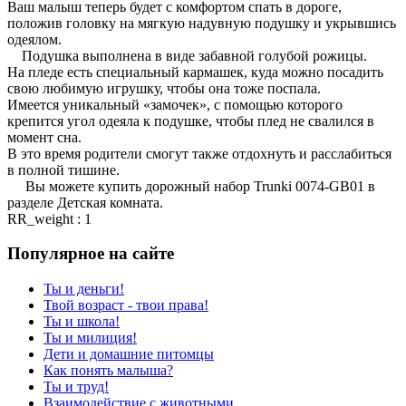
Ваш малыш теперь будет с комфортом спать в дороге,
положив головку на мягкую надувную подушку и укрывшись
одеялом.
Подушка выполнена в виде забавной голубой рожицы.
На пледе есть специальный кармашек, куда можно посадить
свою любимую игрушку, чтобы она тоже поспала.
Имеется уникальный «замочек», с помощью которого
крепится угол одеяла к подушке, чтобы плед не свалился в
момент сна.
В это время родители смогут также отдохнуть и расслабиться
в полной тишине.
Вы можете купить дорожный набор Trunki 0074-GB01 в
разделе Детская комната.
RR_weight : 1
Популярное на сайте
Ты и деньги!
Твой возраст - твои права!
Ты и школа!
Ты и милиция!
Дети и домашние питомцы
Как понять малыша?
Ты и труд!
Взаимодействие с животными